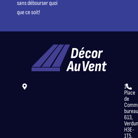
sans débourser quoi
que ce soit!
14
Place
de
Comme
burea
613,
Verdu
H3E-
1T5.