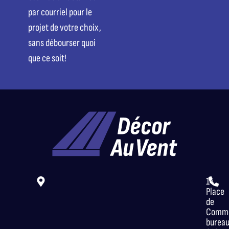
par courriel pour le
projet de votre choix,
sans débourser quoi
que ce soit!
14
Place
de
Comme
burea